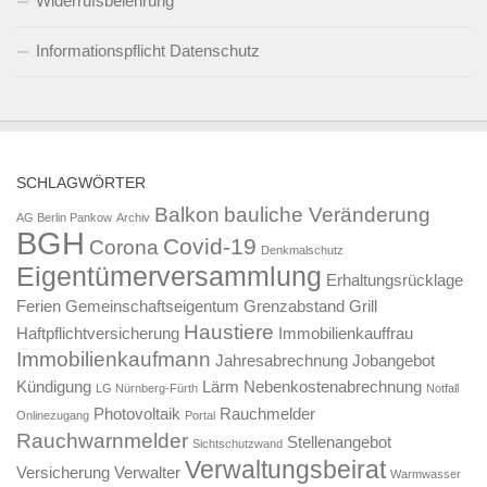
Widerrufsbelehrung
Informationspflicht Datenschutz
SCHLAGWÖRTER
Balkon
bauliche Veränderung
AG Berlin Pankow
Archiv
BGH
Covid-19
Corona
Denkmalschutz
Eigentümerversammlung
Erhaltungsrücklage
Ferien
Gemeinschaftseigentum
Grenzabstand
Grill
Haustiere
Haftpflichtversicherung
Immobilienkauffrau
Immobilienkaufmann
Jahresabrechnung
Jobangebot
Kündigung
Lärm
Nebenkostenabrechnung
LG Nürnberg-Fürth
Notfall
Photovoltaik
Rauchmelder
Onlinezugang
Portal
Rauchwarnmelder
Stellenangebot
Sichtschutzwand
Verwaltungsbeirat
Versicherung
Verwalter
Warmwasser