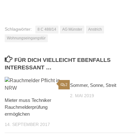
Schlagwörter:
8 C 488/14
AG Münster
Anstrich
Wohnungseingangstür
FÜR DICH VIELLEICHT EBENFALLS
INTERESSANT …
2
Sommer, Sonne, Streit
0
2. MAI 2019
Mieter muss Techniker
Rauchmelderprüfung
ermöglichen
14. SEPTEMBER 2017