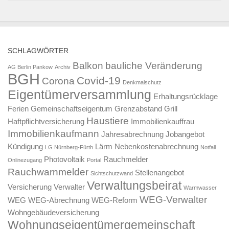
SCHLAGWÖRTER
Balkon
bauliche Veränderung
AG Berlin Pankow
Archiv
BGH
Covid-19
Corona
Denkmalschutz
Eigentümerversammlung
Erhaltungsrücklage
Ferien
Gemeinschaftseigentum
Grenzabstand
Grill
Haustiere
Haftpflichtversicherung
Immobilienkauffrau
Immobilienkaufmann
Jahresabrechnung
Jobangebot
Kündigung
Lärm
Nebenkostenabrechnung
LG Nürnberg-Fürth
Notfall
Photovoltaik
Rauchmelder
Onlinezugang
Portal
Rauchwarnmelder
Stellenangebot
Sichtschutzwand
Verwaltungsbeirat
Versicherung
Verwalter
Warmwasser
WEG-Verwalter
WEG
WEG-Abrechnung
WEG-Reform
Wohngebäudeversicherung
Wohnungseigentümergemeinschaft