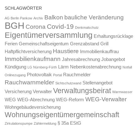
SCHLAGWÖRTER
Balkon
bauliche Veränderung
AG Berlin Pankow
Archiv
BGH
Covid-19
Corona
Denkmalschutz
Eigentümerversammlung
Erhaltungsrücklage
Ferien
Gemeinschaftseigentum
Grenzabstand
Grill
Haustiere
Haftpflichtversicherung
Immobilienkauffrau
Immobilienkaufmann
Jahresabrechnung
Jobangebot
Kündigung
Lärm
Nebenkostenabrechnung
LG Nürnberg-Fürth
Notfall
Photovoltaik
Rauchmelder
Onlinezugang
Portal
Rauchwarnmelder
Stellenangebot
Sichtschutzwand
Verwaltungsbeirat
Versicherung
Verwalter
Warmwasser
WEG-Verwalter
WEG
WEG-Abrechnung
WEG-Reform
Wohngebäudeversicherung
Wohnungseigentümergemeinschaft
§ 35a EStG
Zirkulationspumpe
Zählermeldung