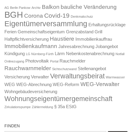
Balkon
bauliche Veränderung
AG Berlin Pankow
Archiv
BGH
Covid-19
Corona
Denkmalschutz
Eigentümerversammlung
Erhaltungsrücklage
Ferien
Gemeinschaftseigentum
Grenzabstand
Grill
Haustiere
Haftpflichtversicherung
Immobilienkauffrau
Immobilienkaufmann
Jahresabrechnung
Jobangebot
Kündigung
Lärm
Nebenkostenabrechnung
LG Nürnberg-Fürth
Notfall
Photovoltaik
Rauchmelder
Onlinezugang
Portal
Rauchwarnmelder
Stellenangebot
Sichtschutzwand
Verwaltungsbeirat
Versicherung
Verwalter
Warmwasser
WEG-Verwalter
WEG
WEG-Abrechnung
WEG-Reform
Wohngebäudeversicherung
Wohnungseigentümergemeinschaft
§ 35a EStG
Zirkulationspumpe
Zählermeldung
FINDEN