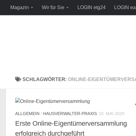
Magazin
Wir für Sie
LOGIN etg24
LOGIN ea
Zum Inhalt springen
SCHLAGWÖRTER:
ONLINE-EIGENTÜMERVER
ALLGEMEIN
/
HAUSVERWALTER-PRAXIS
10. MAI 2020
Erste Online-Eigentümerversammlung
erfolgreich durchgeführt