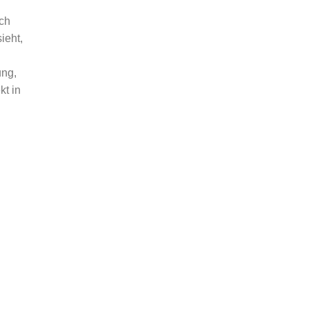
ch
ieht,
ung,
kt in