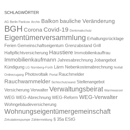
SCHLAGWÖRTER
Balkon
bauliche Veränderung
AG Berlin Pankow
Archiv
BGH
Covid-19
Corona
Denkmalschutz
Eigentümerversammlung
Erhaltungsrücklage
Ferien
Gemeinschaftseigentum
Grenzabstand
Grill
Haustiere
Haftpflichtversicherung
Immobilienkauffrau
Immobilienkaufmann
Jahresabrechnung
Jobangebot
Kündigung
Lärm
Nebenkostenabrechnung
LG Nürnberg-Fürth
Notfall
Photovoltaik
Rauchmelder
Onlinezugang
Portal
Rauchwarnmelder
Stellenangebot
Sichtschutzwand
Verwaltungsbeirat
Versicherung
Verwalter
Warmwasser
WEG-Verwalter
WEG
WEG-Abrechnung
WEG-Reform
Wohngebäudeversicherung
Wohnungseigentümergemeinschaft
§ 35a EStG
Zirkulationspumpe
Zählermeldung