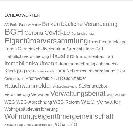
SCHLAGWÖRTER
Balkon
bauliche Veränderung
AG Berlin Pankow
Archiv
BGH
Covid-19
Corona
Denkmalschutz
Eigentümerversammlung
Erhaltungsrücklage
Ferien
Gemeinschaftseigentum
Grenzabstand
Grill
Haustiere
Haftpflichtversicherung
Immobilienkauffrau
Immobilienkaufmann
Jahresabrechnung
Jobangebot
Kündigung
Lärm
Nebenkostenabrechnung
LG Nürnberg-Fürth
Notfall
Photovoltaik
Rauchmelder
Onlinezugang
Portal
Rauchwarnmelder
Stellenangebot
Sichtschutzwand
Verwaltungsbeirat
Versicherung
Verwalter
Warmwasser
WEG-Verwalter
WEG
WEG-Abrechnung
WEG-Reform
Wohngebäudeversicherung
Wohnungseigentümergemeinschaft
§ 35a EStG
Zirkulationspumpe
Zählermeldung