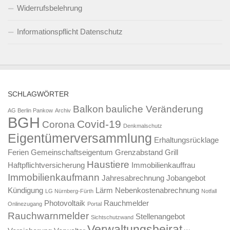
Widerrufsbelehrung
Informationspflicht Datenschutz
SCHLAGWÖRTER
Balkon
bauliche Veränderung
AG Berlin Pankow
Archiv
BGH
Covid-19
Corona
Denkmalschutz
Eigentümerversammlung
Erhaltungsrücklage
Ferien
Gemeinschaftseigentum
Grenzabstand
Grill
Haustiere
Haftpflichtversicherung
Immobilienkauffrau
Immobilienkaufmann
Jahresabrechnung
Jobangebot
Kündigung
Lärm
Nebenkostenabrechnung
LG Nürnberg-Fürth
Notfall
Photovoltaik
Rauchmelder
Onlinezugang
Portal
Rauchwarnmelder
Stellenangebot
Sichtschutzwand
Verwaltungsbeirat