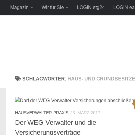
Magazin
Wir für Sie
LOGIN etg24
LOGIN ea
Zum Inhalt springen
SCHLAGWÖRTER:
HAUS- UND GRUNDBESITZ
HAUSVERWALTER-PRAXIS
23. MÄRZ 2017
Der WEG-Verwalter und die
Versicherungsverträge