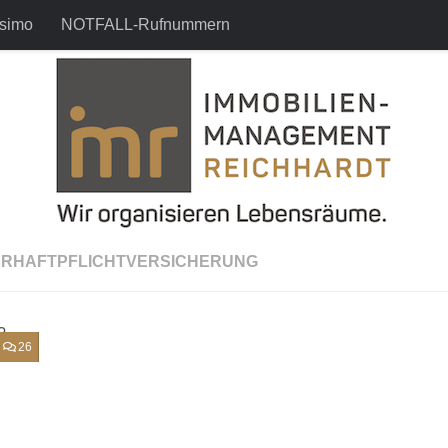
simo
NOTFALL-Rufnummern
ERHAFTPFLICHTVERSICHERUNG
26