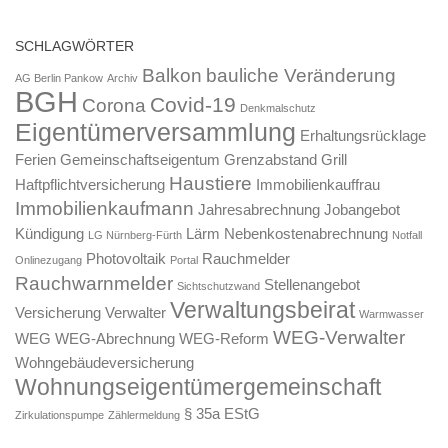
SCHLAGWÖRTER
Balkon
bauliche Veränderung
AG Berlin Pankow
Archiv
BGH
Covid-19
Corona
Denkmalschutz
Eigentümerversammlung
Erhaltungsrücklage
Ferien
Gemeinschaftseigentum
Grenzabstand
Grill
Haustiere
Haftpflichtversicherung
Immobilienkauffrau
Immobilienkaufmann
Jahresabrechnung
Jobangebot
Kündigung
Lärm
Nebenkostenabrechnung
LG Nürnberg-Fürth
Notfall
Photovoltaik
Rauchmelder
Onlinezugang
Portal
Rauchwarnmelder
Stellenangebot
Sichtschutzwand
Verwaltungsbeirat
Versicherung
Verwalter
Warmwasser
WEG-Verwalter
WEG
WEG-Abrechnung
WEG-Reform
Wohngebäudeversicherung
Wohnungseigentümergemeinschaft
§ 35a EStG
Zirkulationspumpe
Zählermeldung