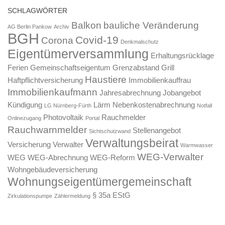
SCHLAGWÖRTER
Balkon
bauliche Veränderung
AG Berlin Pankow
Archiv
BGH
Covid-19
Corona
Denkmalschutz
Eigentümerversammlung
Erhaltungsrücklage
Ferien
Gemeinschaftseigentum
Grenzabstand
Grill
Haustiere
Haftpflichtversicherung
Immobilienkauffrau
Immobilienkaufmann
Jahresabrechnung
Jobangebot
Kündigung
Lärm
Nebenkostenabrechnung
LG Nürnberg-Fürth
Notfall
Photovoltaik
Rauchmelder
Onlinezugang
Portal
Rauchwarnmelder
Stellenangebot
Sichtschutzwand
Verwaltungsbeirat
Versicherung
Verwalter
Warmwasser
WEG-Verwalter
WEG
WEG-Abrechnung
WEG-Reform
Wohngebäudeversicherung
Wohnungseigentümergemeinschaft
§ 35a EStG
Zirkulationspumpe
Zählermeldung